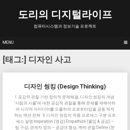
Skip
to
도리의 디지털라이프
content
컴퓨터시스템과 정보기술 프로젝트
MENU
[태그:]
디자인 사고
Posts
디자인 씽킹 (Design Thinking)
navigation
I. 공감적 관찰 기반 창의적 문제해결, 디자인 씽킹의 개념
‘사람과 사물’에 대한 공감적 관찰을 통해 문제를 재해석하
여 시각적 아이디어를 도출하여 프로토타입을 공동 제작
하는 액션 전략 II. 디자인 씽킹의 적용 프로세스 구분 프로
세스 설명 Inspiration (영감) Empathize (몰입 & 공감) –
팀 구성, 관계자 정의 – 공감대 형성, 맥락 관찰 Define (문