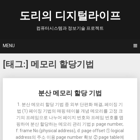
Skip
to
도리의 디지털라이프
content
컴퓨터시스템과 정보기술 프로젝트
MENU
[태그:]
메모리 할당기법
Posts
분산 메모리 할당 기법
navigation
1. 분산 메모리 할당 기법 중 외부 단편화 해결, 페이징 기
법 (1) 페이징 기법의 매핑 테이블 개념 메모리를 고정 크
기의 프레임으로 나누어 페이지 번호와 프레임 번호를 맵
핑하여 분산 할당하는 메모리 관리 기법 p: page number,
f: frame No.(physical address), d: page offset ① logical
address의 주소 이용 page number 확보 ② page table에