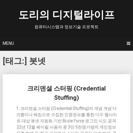
Skip
to
도리의 디지털라이프
content
컴퓨터시스템과 정보기술 프로젝트
MENU
[태그:]
봇넷
Posts
크리덴셜 스터핑 (Credential
navigation
Stuffing)
1. 크리덴셜 스터핑 (Credential Stuffing)의 개념 개념 다
크웹이나 해킹으로 수집한 인증정보를 통한 다수 웹사이
트 대상 봇넷 자동화 기반 Brute Force 로그인 시도 공격
22년 12월 페이팔 사용자 중 3만 5천명가량의 개인정보