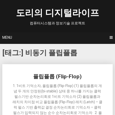
Skip
to
도리의 디지털라이프
content
컴퓨터시스템과 정보기술 프로젝트
MENU
[태그:]
비동기 플립플롭
Posts
플립플롭 (Flip-Flop)
navigation
1. 1비트 기억소자, 플립플롭 (Flip-Flop) (1) 플립플롭의 개
념 두 개의 안정된(bi-stable) 상태 중 하나를 가지는 클럭
펄스기반 순차논리회로 1비트 기억소자 (2) 플립플롭과
래치의 차이점 비교 플립플롭 (Flip-Flop) 래치 (Latch) – 클
럭 펄스 기반 출력값 결정 순차논리회로 기억소자 – 클럭
펄스가 입력되지 않는 순수 순차논리회로 기억소자 2. 플