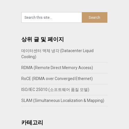
상위 글 및 페이지
데이터센터 액체 냉각 (Datacenter Liquid
Cooling)
RDMA (Remote Direct Memory Access)
RoCE (RDMA over Converged Ethernet)
ISO/IEC 25010 (소프트웨어 품질 모델)
SLAM (Simultaneous Localization & Mapping)
카테고리