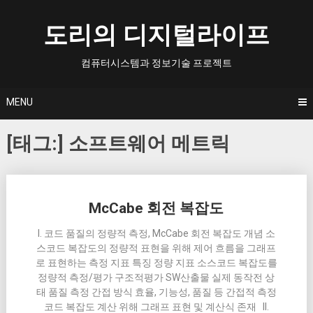
Skip
to
도리의 디지털라이프
content
컴퓨터시스템과 정보기술 프로젝트
MENU
[태그:]
소프트웨어 메트릭
Posts
McCabe 회전 복잡도
navigation
I. 코드 품질의 정량적 측정, McCabe 회전 복잡도 개념 소
스코드 복잡도의 정량적 표현을 위해 제어 흐름을 그래프
로 표현하는 측정 지표 특징 정량 지표 소스코드 복잡도를
정량적 측정/평가 구조적평가 SW산출물 실제 동작전 상
태 품질 측정 간접 방식 효율, 기능성, 품질 등 간접적 측정
코드 복잡도 계산 위해 그래프 표현 및 계산식 존재 II.