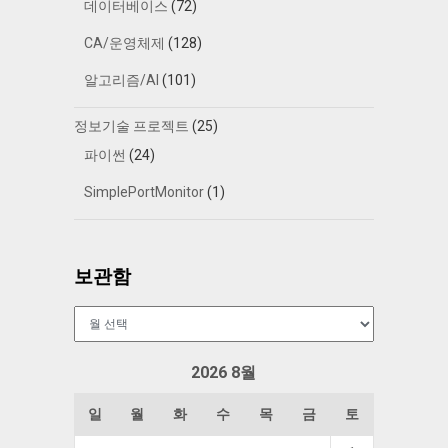
데이터베이스
(72)
CA/운영체제
(128)
알고리즘/AI
(101)
정보기술 프로젝트
(25)
파이썬
(24)
SimplePortMonitor
(1)
보관함
보
관
함
2026 8월
일
월
화
수
목
금
토