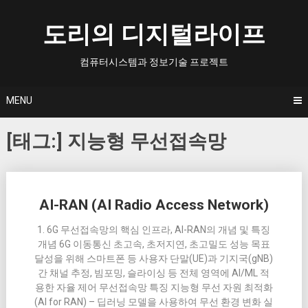
Skip
to
도리의 디지털라이프
content
컴퓨터시스템과 정보기술 프로젝트
MENU
[태그:]
지능형 무선접속망
Posts
AI-RAN (AI Radio Access Network)
navigation
1. 6G 무선접속망의 핵심 인프라, AI-RAN의 개념 및 특징
개념 6G 이동통신 초고속, 초저지연, 초고밀도 성능 목표
달성을 위해 스마트폰 등 사용자 단말(UE)과 기지국(gNB)
간 채널 추정, 빔포밍, 슬라이싱 등 전체 영역에 AI/ML 적
용한 자율 제어 무선접속망 특징 지능형 무선 자원 최적화
(AI for RAN) – 딥러닝 모델을 사용하여 무선 환경 변화 실