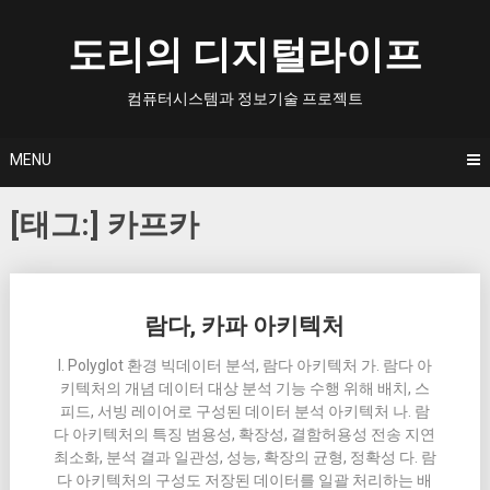
Skip
to
도리의 디지털라이프
content
컴퓨터시스템과 정보기술 프로젝트
MENU
[태그:]
카프카
Posts
람다, 카파 아키텍처
navigation
I. Polyglot 환경 빅데이터 분석, 람다 아키텍처 가. 람다 아
키텍처의 개념 데이터 대상 분석 기능 수행 위해 배치, 스
피드, 서빙 레이어로 구성된 데이터 분석 아키텍처 나. 람
다 아키텍처의 특징 범용성, 확장성, 결함허용성 전송 지연
최소화, 분석 결과 일관성, 성능, 확장의 균형, 정확성 다. 람
다 아키텍처의 구성도 저장된 데이터를 일괄 처리하는 배