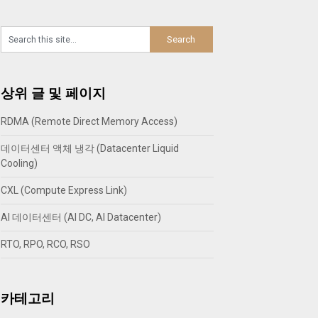
상위 글 및 페이지
RDMA (Remote Direct Memory Access)
데이터센터 액체 냉각 (Datacenter Liquid
Cooling)
CXL (Compute Express Link)
AI 데이터센터 (AI DC, AI Datacenter)
RTO, RPO, RCO, RSO
카테고리