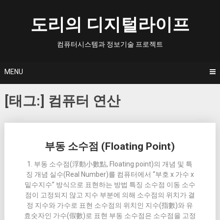
Skip
to
도리의 디지털라이프
content
컴퓨터시스템과 정보기술 프로젝트
MENU
[태그:]
컴퓨터 연산
Posts
부동 소수점 (Floating Point)
navigation
1. 부동 소수점(浮動小數點, Floating point)의 개념 및 특
징 개념 실수(Real Number)를 컴퓨터에서 “부호 x 가수 x
밑수지수” 방식으로 표현하는 방법 특징 소수점 이동 소수
점이 고정되지 않고 지수 부분에 의해 소수점의 위치가 결
정 지수와 가수로 표현 소수점의 위치인 지수(指數)와 유
효숫자인 가수(假數)로 표현 부동 소수점은 소수점을 고정