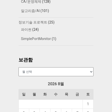
CA/운영체제
(128)
알고리즘/AI
(101)
정보기술 프로젝트
(25)
파이썬
(24)
SimplePortMonitor
(1)
보관함
보
관
함
2026 8월
일
월
화
수
목
금
토
1