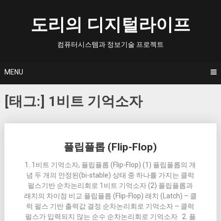
Skip
to
도리의 디지털라이프
content
컴퓨터시스템과 정보기술 프로젝트
MENU
[태그:]
1비트 기억소자
Posts
플립플롭 (Flip-Flop)
navigation
1. 1비트 기억소자, 플립플롭 (Flip-Flop) (1) 플립플롭의 개
념 두 개의 안정된(bi-stable) 상태 중 하나를 가지는 클럭
펄스기반 순차논리회로 1비트 기억소자 (2) 플립플롭과
래치의 차이점 비교 플립플롭 (Flip-Flop) 래치 (Latch) – 클
럭 펄스 기반 출력값 결정 순차논리회로 기억소자 – 클럭
펄스가 입력되지 않는 순수 순차논리회로 기억소자 2. 플