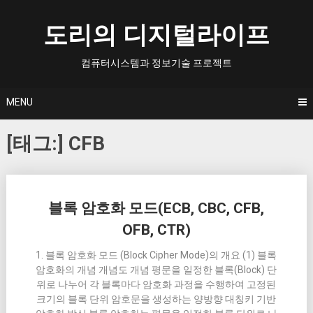
Skip
to
도리의 디지털라이프
content
컴퓨터시스템과 정보기술 프로젝트
MENU
[태그:]
CFB
Posts
블록 암호화 모드(ECB, CBC, CFB,
navigation
OFB, CTR)
1. 블록 암호화 모드 (Block Cipher Mode)의 개요 (1) 블록
암호화의 개념 개념도 개념 평문을 일정한 블록(Block) 단
위로 나누어 각 블록마다 암호화 과정을 수행하여 고정된
크기의 블록 단위 암호문을 생성하는 양방향 대칭키 기반