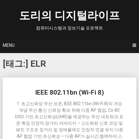
Skip
to
도리의 디지털라이프
content
컴퓨터시스템과 정보기술 프로젝트
MENU
[태그:]
ELR
Posts
IEEE 802.11bn (Wi-Fi 8)
navigation
1. 초고신뢰성 무선 표준, IEEE 802.11bn (Wi-Fi 8)의 개요
개념 무선 통신 신뢰성 확보 위해 다중 AP 협업, Co-BF,
DSO 기반 초고신뢰성(UHR)을 제공하는 무선 네트워크 표
준 특징 안정적 장거리 커버리지 – 고도화된 신호 코딩 및
패킷 구조로 장거리 및 장애물에도 안정적 연결 유지 다중
AP 협업 기반 초신뢰성 – 다중 AP가 실시간 협력하여 스