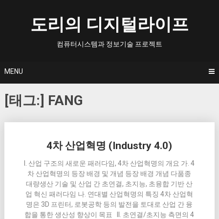
Skip
to
도리의 디지털라이프
content
컴퓨터시스템과 정보기술 프로젝트
MENU
[태그:]
FANG
Posts
4차 산업혁명 (Industry 4.0)
navigation
I. 산업 구조의 새로운 패러다임, 4차 산업혁명의 개요 가. 4
차 산업혁명의 등장 배경 및 개념 등장 배경 개념 다품종
대량생산 기술 및 산업 간 초연결, 초지능, 초융합 기반 산
업 혁신 패러다임 나. 연대별 산업혁명의 특징 4차 산업혁
명은 3D 프린터, 로봇공학 등의 발전을 토대로 산업 간 융
합을 통한 생산성 향상이 목표 II. 초연결/초지능 측면의 4