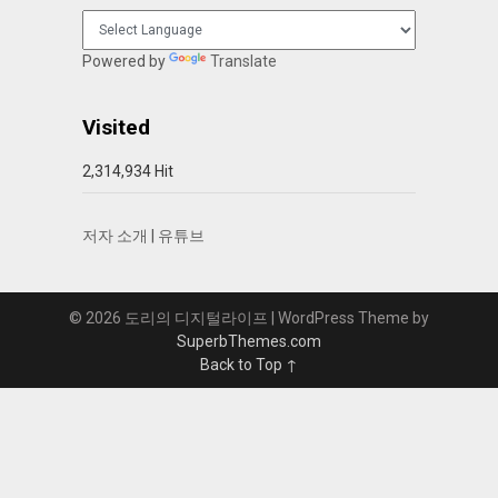
Powered by
Translate
Visited
2,314,934 Hit
저자 소개
|
유튜브
© 2026 도리의 디지털라이프
| WordPress Theme by
SuperbThemes.com
Back to Top ↑