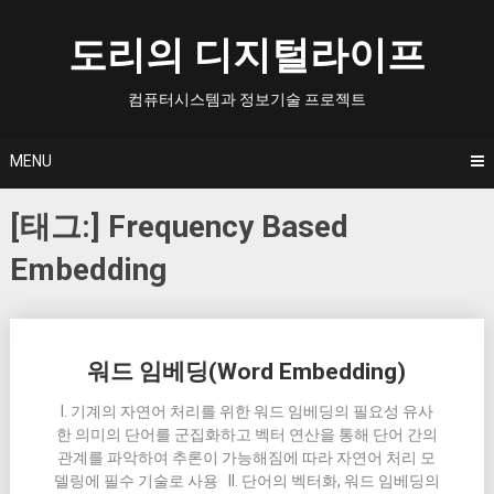
Skip
to
도리의 디지털라이프
content
컴퓨터시스템과 정보기술 프로젝트
MENU
[태그:]
Frequency Based
Embedding
Posts
워드 임베딩(Word Embedding)
navigation
I. 기계의 자연어 처리를 위한 워드 임베딩의 필요성 유사
한 의미의 단어를 군집화하고 벡터 연산을 통해 단어 간의
관계를 파악하여 추론이 가능해짐에 따라 자연어 처리 모
델링에 필수 기술로 사용 II. 단어의 벡터화, 워드 임베딩의