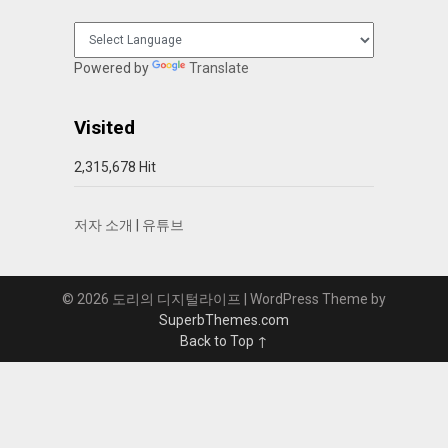
Powered by
Translate
Visited
2,315,678 Hit
저자 소개
|
유튜브
© 2026 도리의 디지털라이프
| WordPress Theme by
SuperbThemes.com
Back to Top ↑