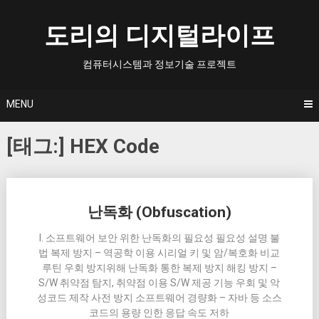
Skip
to
도리의 디지털라이프
content
컴퓨터시스템과 정보기술 프로젝트
MENU
[태그:]
HEX Code
Posts
난독화 (Obfuscation)
navigation
I. 소프트웨어 보안 위한 난독화의 필요성 필요성 설명 불
법 복제 방지 – 역공학 이용 시리얼 키 및 암/복호화 비교
루틴 우회 방지위해 난독화 통한 복제 방지 해킹 방지 –
S/W 취약점 탐지, 취약점 이용 S/W 제공 기능 우회 및 악
성코드 제작 사전 방지 소프트웨어 경량화 – 자바 등 소스
코드의 용량 인한 응답 속도 저하