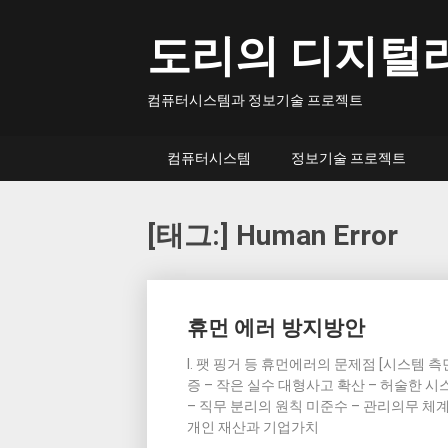
Skip
to
도리의 디지털
content
컴퓨터시스템과 정보기술 프로젝트
컴퓨터시스템
정보기술 프로젝트
[태그:]
Human Error
Posts
휴먼 에러 방지방안
navigation
I. 팻 핑거 등 휴먼에러의 문제점 [시스템 
증 – 작은 실수 대형사고 확산 – 허술한 시
– 직무 분리의 원칙 미준수 – 관리의무 체
개인 재산과 기업가치