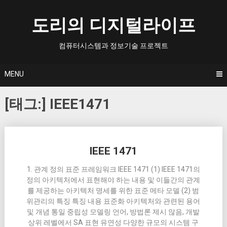
Skip
to
도리의 디지털라이프
content
컴퓨터시스템과 정보기술 프로젝트
MENU
[태그:]
IEEE1471
Posts
IEEE 1471
navigation
1. 관계 정의 표준 프레임워크 IEEE 1471 (1) IEEE 1471의
정의 아키텍처에서 표현해야 하는 내용 및 이들간의 관계
를 제공하는 아키텍처 명세를 위한 표준 메타 모델 (2) 범
위관리의 특징 특징 내용 표준화 아키텍처와 관련된 용어
및 개념 통일 중립성 모델링 언어, 방법론 제시 않음, 개발
상위 레벨에서 SA 표현 유연성 다양한 규모의 시스템 구