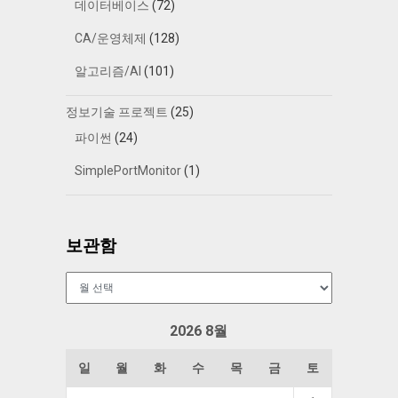
데이터베이스
(72)
CA/운영체제
(128)
알고리즘/AI
(101)
정보기술 프로젝트
(25)
파이썬
(24)
SimplePortMonitor
(1)
보관함
보
관
함
2026 8월
일
월
화
수
목
금
토