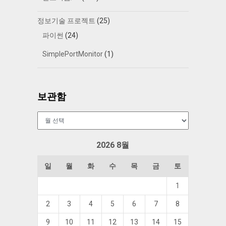
정보기술 프로젝트
(25)
파이썬
(24)
SimplePortMonitor
(1)
보관함
보
관
함
2026 8월
일
월
화
수
목
금
토
1
2
3
4
5
6
7
8
9
10
11
12
13
14
15