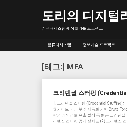
Skip
to
도리의 디지털
content
컴퓨터시스템과 정보기술 프로젝트
컴퓨터시스템
정보기술 프로젝트
[태그:]
MFA
Posts
크리덴셜 스터핑 (Credential S
navigation
1. 크리덴셜 스터핑 (Credential Stu
웹사이트 대상 봇넷 자동화 기반 Brute For
량의 개인정보 유출 발생 등 최근 크리덴셜 스
리덴셜 스터핑 공격 절차도 (2) 크리덴셜 