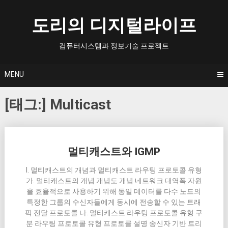
Skip
to
도리의 디지털라이프
content
컴퓨터시스템과 정보기술 프로젝트
MENU
[태그:]
Multicast
Posts
멀티캐스트와 IGMP
navigation
I. 멀티캐스트의 개념과 멀티캐스트 라우팅 프로토콜 유형
가. 멀티캐스트의 개념 개념도 개념 네트워크 대역폭 자원
을 효율적으로 사용하기 위해 동일 데이터를 다수 노드의
특정한 그룹의 수신자들에게 동시에 전송할 수 있는 트래
픽 전달 프로토콜 나. 멀티캐스트 라우팅 프로토콜 유형 구
분 라우팅 프로토콜 유형 프로토콜 설명 송신자 기반 트리