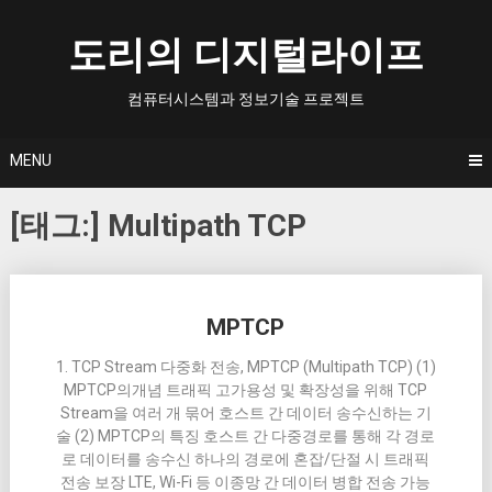
Skip
to
도리의 디지털라이프
content
컴퓨터시스템과 정보기술 프로젝트
MENU
[태그:]
Multipath TCP
Posts
MPTCP
navigation
1. TCP Stream 다중화 전송, MPTCP (Multipath TCP) (1)
MPTCP의개념 트래픽 고가용성 및 확장성을 위해 TCP
Stream을 여러 개 묶어 호스트 간 데이터 송수신하는 기
술 (2) MPTCP의 특징 호스트 간 다중경로를 통해 각 경로
로 데이터를 송수신 하나의 경로에 혼잡/단절 시 트래픽
전송 보장 LTE, Wi-Fi 등 이종망 간 데이터 병합 전송 가능