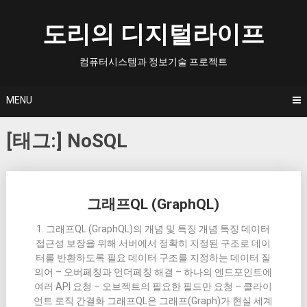
Skip
to
도리의 디지털라이프
content
컴퓨터시스템과 정보기술 프로젝트
MENU
[태그:]
NoSQL
Posts
그래프QL (GraphQL)
navigation
1. 그래프QL (GraphQL)의 개념 및 특징 개념 특징 데이터
접근성 보장을 위해 서버에서 정확히 지정된 구조로 데이
터를 반환하도록 필요 데이터 구조를 지정하는 데이터 질
의어 – 오버페칭과 언더페칭 해결 – 하나의 엔드포인트에
여러 API 요청 – 오브젝트의 필요한 필드만 요청 – 클라이
언트 로직 간결화 그래프QL은 그래프(Graph)가 현실 세계