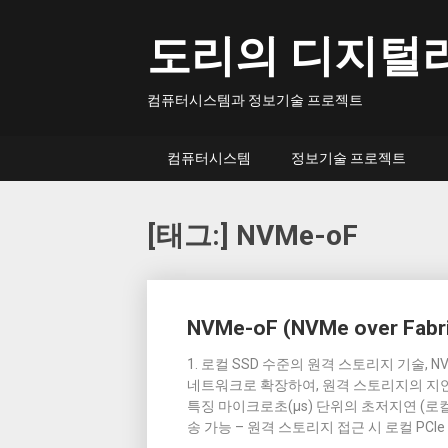
Skip
to
도리의 디지털
content
컴퓨터시스템과 정보기술 프로젝트
컴퓨터시스템
정보기술 프로젝트
[태그:]
NVMe-oF
Posts
NVMe-oF (NVMe over Fabr
navigation
1. 로컬 SSD 수준의 원격 스토리지 기술, N
네트워크로 확장하여, 원격 스토리지의 지연
특징 마이크로초(µs) 단위의 초저지연 (로컬 
송 가능 – 원격 스토리지 접근 시 로컬 PCIe