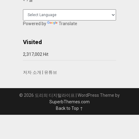
Powered by
Translate
Visited
2,317,002 Hit
저자 소개
|
유튜브
© 2026 도리의 디지털라이프
| WordPress Theme by
SuperbThemes.com
Back to Top ↑