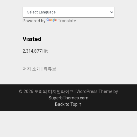
Powered by
Translate
Visited
2,314,877 Hit
저자 소개
|
유튜브
© 2026 도리의 디지털라이프
| WordPress Theme by
SuperbThemes.com
Back to Top ↑