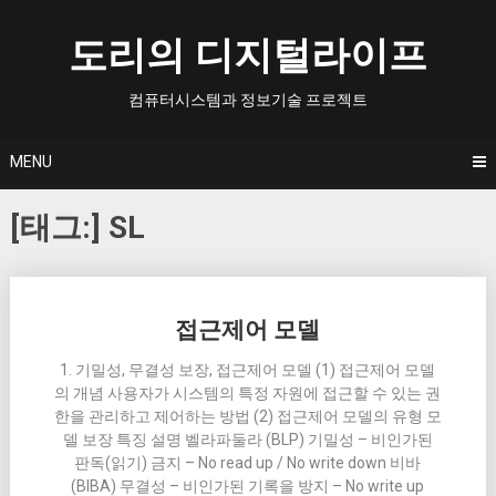
Skip
to
도리의 디지털라이프
content
컴퓨터시스템과 정보기술 프로젝트
MENU
[태그:]
SL
Posts
접근제어 모델
navigation
1. 기밀성, 무결성 보장, 접근제어 모델 (1) 접근제어 모델
의 개념 사용자가 시스템의 특정 자원에 접근할 수 있는 권
한을 관리하고 제어하는 방법 (2) 접근제어 모델의 유형 모
델 보장 특징 설명 벨라파둘라 (BLP) 기밀성 – 비인가된
판독(읽기) 금지 – No read up / No write down 비바
(BIBA) 무결성 – 비인가된 기록을 방지 – No write up