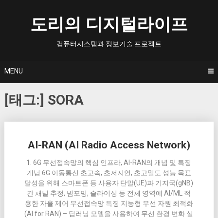
Skip
to
도리의 디지털라이프
content
컴퓨터시스템과 정보기술 프로젝트
MENU
[태그:]
SORA
Posts
AI-RAN (AI Radio Access Network)
navigation
1. 6G 무선접속망의 핵심 인프라, AI-RAN의 개념 및 특징
개념 6G 이동통신 초고속, 초저지연, 초고밀도 성능 목표
달성을 위해 스마트폰 등 사용자 단말(UE)과 기지국(gNB)
간 채널 추정, 빔포밍, 슬라이싱 등 전체 영역에 AI/ML 적
용한 자율 제어 무선접속망 특징 지능형 무선 자원 최적화
(AI for RAN) – 딥러닝 모델을 사용하여 무선 환경 변화 실