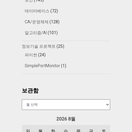
보안
(143)
데이터베이스
(72)
CA/운영체제
(128)
알고리즘/AI
(101)
정보기술 프로젝트
(25)
파이썬
(24)
SimplePortMonitor
(1)
보관함
보
관
함
2026 8월
일
월
화
수
목
금
토