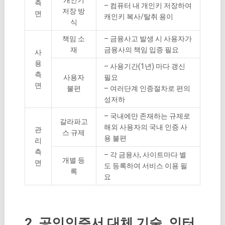
측
– 컴퓨터 내 개인키 저장하여
저장 방
면
캐인키 복사/탈취 용이
식
책임 소
– 금융사고 발생 시 사용자가
재
금융사의 책임 입증 필요
사
용
– 사용기간(1년) 마다 갱신
측
사용자
필요
면
불편
– 여러단계 인증절차로 편의
성저하
– 국내에만 존재하는 규제로
갈라파고
해외 사용자의 국내 인증 사
관
스 규제
용 불편
리
측
– 각 금융사, 사이트마다 별
개별 등
면
도 등록하여 서비스 이용 필
록
요
2. 공인인증서 대체 기술, 인터