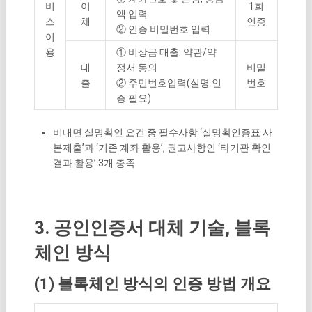
비
이
1회
액 입력
스
체
인증
② 인증 비밀번호 입력
이
용
① 비상금 대출: 약관/약
대
정서 동의
비밀
출
② 주민번호입력(실명 인
번호
증 필요)
비대면 실명확인 요건 중 필수사항 ‘실명확인증표 사
본제출’과 ‘기존 계좌 활용’, 권고사항인 ‘타기관 확인
결과 활용’ 3개 충족
3. 공인인증서 대체 기술, 블록
체인 방식
(1) 블록체인 방식의 인증 방법 개요