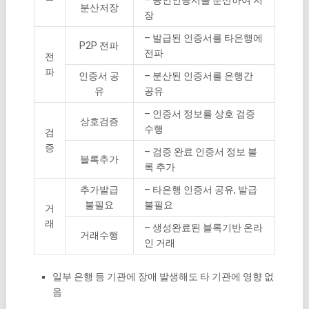
분산저장
장
– 발급된 인증서를 타은행에
P2P 전파
전파
전
파
인증서 공
– 분산된 인증서를 은행간
유
공유
– 인증서 정보를 상호 검증
상호검증
수행
검
증
– 검증 완료 인증서 정보 블
블록추가
록 추가
추가발급
– 타은행 인증서 공유, 발급
불필요
불필요
거
래
– 생성완료된 블록기반 온라
거래수행
인 거래
일부 은행 등 기관에 장애 발생해도 타 기관에 영향 없
음