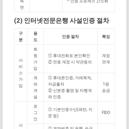
측
– 인증 프로세스 간소화
면
(2) 인터넷전문은행 사설인증 절차
구
용
인증 절차
특징
분
도
회
원
① 휴대전화로 본인확인
계정
서
가
② 연동 계정 시 약관동의
연계
비
입
스
계
① 휴대폰인증, 거래목적,
가
좌
자금출처
1원
입
개
② 신분증 촬영 및 타행계
송금
설
좌 인증
로
① 기본인증수단(패턴, 지
그
FIDO
문 등)
인
서
① 계좌번호 및 은행, 송금