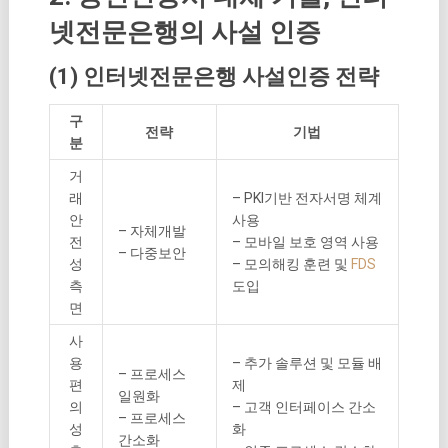
넷전문은행의 사설 인증
(1) 인터넷전문은행 사설인증 전략
구
전략
기법
분
거
래
– PKI기반 전자서명 체계
안
사용
– 자체개발
전
– 모바일 보호 영역 사용
– 다중보안
성
– 모의해킹 훈련 및
FDS
측
도입
면
사
용
– 추가 솔루션 및 모듈 배
– 프로세스
편
제
일원화
의
– 고객 인터페이스 간소
– 프로세스
성
화
간소화