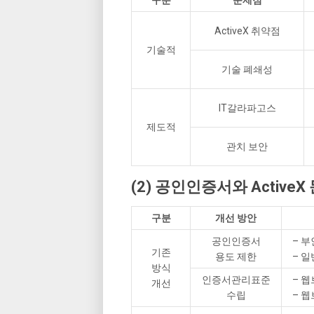
ActiveX 취약점
기술적
기술 폐쇄성
IT갈라파고스
제도적
관치 보안
(2) 공인인증서와 Active
구분
개선 방안
공인인증서
– 
기존
용도 제한
– 일
방식
인증서관리표준
– 
개선
수립
– 