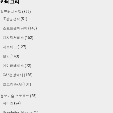
카테고리
컴퓨터시스템
(899)
IT경영전략
(51)
소프트웨어공학
(140)
디지털서비스
(152)
네트워크
(127)
보안
(143)
데이터베이스
(72)
CA/운영체제
(128)
알고리즘/AI
(101)
정보기술 프로젝트
(25)
파이썬
(24)
SimplePortMonitor
(1)