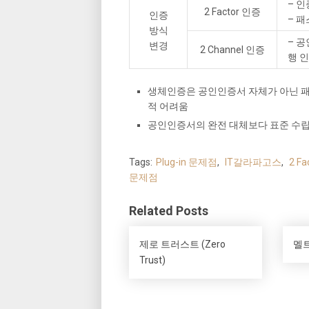
– 인
2 Factor 인증
인증
– 패
방식
– 
변경
2 Channel 인증
행 
생체인증은 공인인증서 자체가 아닌 
적 어려움
공인인증서의 완전 대체보다 표준 수립,
Tags:
Plug-in 문제점
,
IT갈라파고스
,
2 F
문제점
Related Posts
제로 트러스트 (Zero
멜트
Trust)