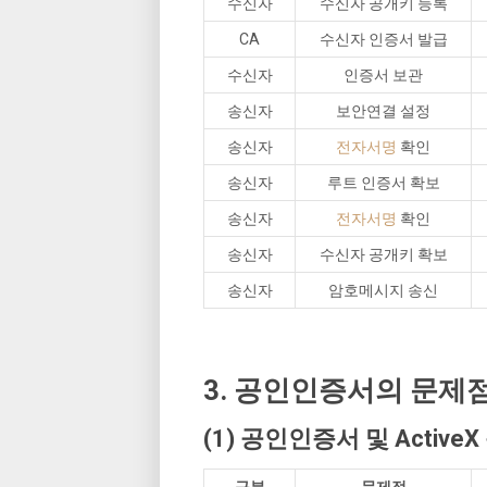
수신자
수신자 공개키 등록
CA
수신자 인증서 발급
수신자
인증서 보관
송신자
보안연결 설정
송신자
전자서명
확인
송신자
루트 인증서 확보
송신자
전자서명
확인
송신자
수신자 공개키 확보
송신자
암호메시지 송신
3. 공인인증서의 문제점
(1) 공인인증서 및 Active
구분
문제점