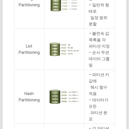
Partitioning
– 일반적 형
태로
일정 범위
분할
– 불연속 값
목록을 각
List
파티션 지정
Partitioning
– 순서 무관
데이터 그룹
핑
– 파티션 키
값에
해시 함수
Hash
적용
Partitioning
– 데이터가
모든
파티션 분
포
– 각 파티션