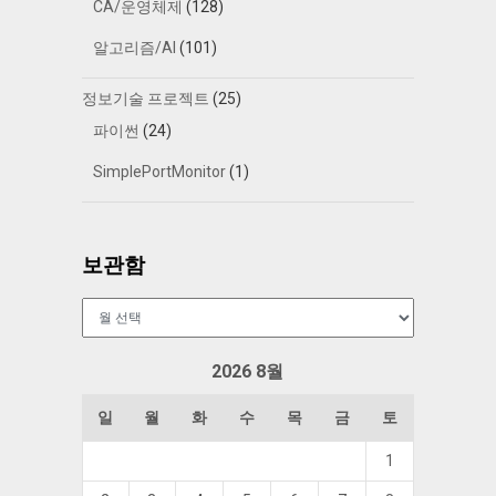
CA/운영체제
(128)
알고리즘/AI
(101)
정보기술 프로젝트
(25)
파이썬
(24)
SimplePortMonitor
(1)
보관함
보
관
함
2026 8월
일
월
화
수
목
금
토
1