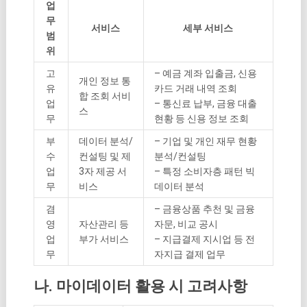
업
무
서비스
세부 서비스
범
위
고
– 예금 계좌 입출금, 신용
개인 정보 통
유
카드 거래 내역 조회
합 조회 서비
업
– 통신료 납부, 금융 대출
스
무
현황 등 신용 정보 조회
부
데이터 분석/
– 기업 및 개인 재무 현황
수
컨설팅 및 제
분석/컨설팅
업
3자 제공 서
– 특정 소비자층 패턴 빅
무
비스
데이터 분석
겸
– 금융상품 추천 및 금융
영
자산관리 등
자문, 비교 공시
업
부가 서비스
– 지급결제 지시업 등 전
무
자지급 결제 업무
나. 마이데이터 활용 시 고려사항