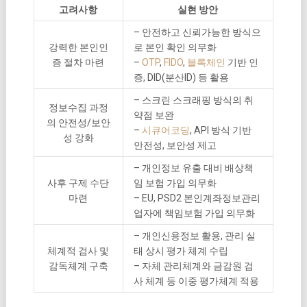
고려사항
실현 방안
– 안전하고 신뢰가능한 방식으
강력한 본인인
로 본인 확인 의무화
증 절차 마련
–
OTP
,
FIDO
,
블록체인
기반 인
증, DID(분산ID) 등 활용
– 스크린 스크래핑 방식의 취
정보수집 과정
약점 보완
의 안전성/보안
–
시큐어코딩
, API 방식 기반
성 강화
안전성, 보안성 제고
– 개인정보 유출 대비 배상책
사후 구제 수단
임 보험 가입 의무화
마련
– EU, PSD2 본인계좌정보관리
업자에 책임보험 가입 의무화
– 개인신용정보 활용, 관리 실
체계적 검사 및
태 상시 평가 체계 수립
감독체계 구축
– 자체 관리체계와 금감원 검
사 체계 등 이중 평가체계 적용