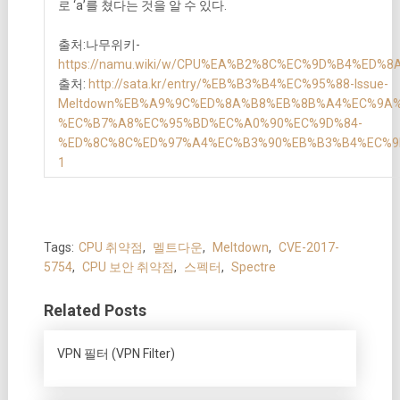
로 ‘a’를 쳤다는 것을 알 수 있다.
출처:나무위키-
https://namu.wiki/w/CPU%EA%B2%8C%EC%9D%B4%ED%8
출처:
http://sata.kr/entry/%EB%B3%B4%EC%95%88-Issue-
Meltdown%EB%A9%9C%ED%8A%B8%EB%8B%A4%EC%9A%
%EC%B7%A8%EC%95%BD%EC%A0%90%EC%9D%84-
%ED%8C%8C%ED%97%A4%EC%B3%90%EB%B3%B4%EC%9
1
Tags:
CPU 취약점
,
멜트다운
,
Meltdown
,
CVE-2017-
5754
,
CPU 보안 취약점
,
스펙터
,
Spectre
Related Posts
VPN 필터 (VPN Filter)