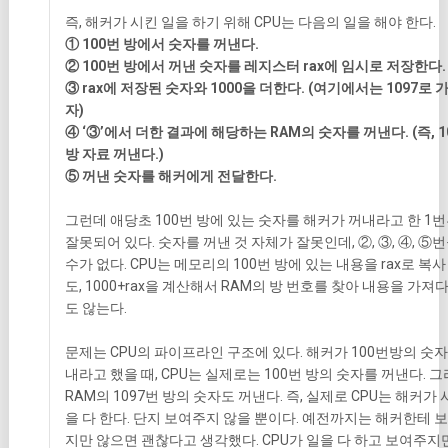
즉, 해커가 시킨 일을 하기 위해 CPU는 다음의 일을 해야 한다.
① 100
번 방에서 숫자를 꺼낸다.
② 100
번 방에서 꺼낸 숫자를 레지스터 rax에 임시로 저장한다.
③ rax
에 저장된 숫자와 1000을 더한다. (여기에서는 1097로 
자)
④ ‘③’
에서 더한 결과에 해당하는 RAM의 숫자를 꺼낸다. (즉, 1
방 자료 꺼낸다.)
⑤
꺼낸 숫자를 해커에게 전달한다.
그런데 애당초 100번 방에 있는 숫자를 해커가 꺼내라고 한 1
잘못되어 있다. 숫자를 꺼낸 것 자체가 잘못인데, ②, ③, ④, ⑤번
수가 없다. CPU는 메모리의 100번 방에 있는 내용을 rax로 복사
도, 1000+rax을 계산해서 RAM의 방 번호를 찾아 내용을 가져
도 않는다.
문제는 CPU의 파이프라인 구조에 있다. 해커가 100번방의 숫자
내라고 했을 때, CPU는 실제로는 100번 방의 숫자를 꺼낸다. 
RAM의 1097번 방의 숫자도 꺼낸다. 즉, 실제로 CPU는 해커가 
을 다 한다. 단지 보여주지 않을 뿐이다. 예전까지는 해커한테 
지만 않으면 괜찮다고 생각했다. CPU가 일을 다 하고 보여주지