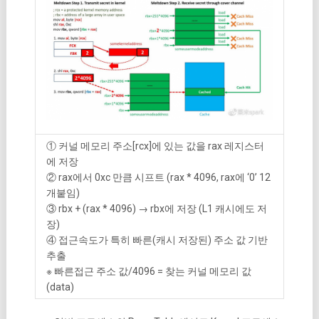
① 커널 메모리 주소[rcx]에 있는 값을 rax 레지스터
에 저장
② rax에서 0xc 만큼 시프트 (rax * 4096, rax에 ‘0’ 12
개붙임)
③ rbx + (rax * 4096) → rbx에 저장 (L1 캐시에도 저
장)
④ 접근속도가 특히 빠른(캐시 저장된) 주소 값 기반
추출
※ 빠른접근 주소 값/4096 = 찾는 커널 메모리 값
(data)