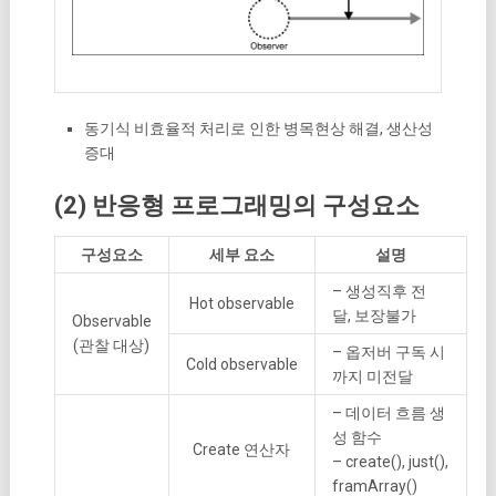
동기식 비효율적 처리로 인한 병목현상 해결, 생산성
증대
(2) 반응형 프로그래밍의 구성요소
구성요소
세부 요소
설명
– 생성직후 전
Hot observable
달, 보장불가
Observable
(관찰 대상)
– 옵저버 구독 시
Cold observable
까지 미전달
– 데이터 흐름 생
성 함수
Create 연산자
– create(), just(),
framArray()