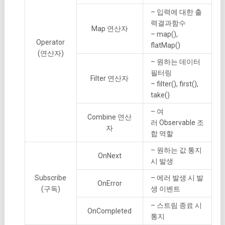
– 입력에 대한 출
력결과함수
Map 연산자
– map(),
Operator
flatMap()
(연산자)
– 원하는 데이터
필터링
Filter 연산자
– filter(), first(),
take()
– 여
Combine 연산
러 Observable 조
자
합 역할
– 원하는 값 통지
OnNext
시 발생
Subscribe
– 에러 발생 시 발
OnError
(구독)
생 이벤트
– 스트림 종료 시
OnCompleted
통지