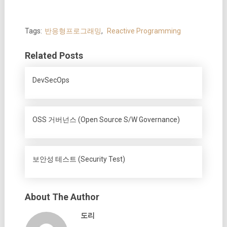
Tags:
반응형프로그래밍
,
Reactive Programming
Related Posts
DevSecOps
OSS 거버넌스 (Open Source S/W Governance)
보안성 테스트 (Security Test)
About The Author
도리