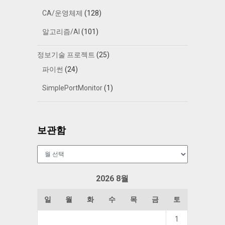
CA/운영체제
(128)
알고리즘/AI
(101)
정보기술 프로젝트
(25)
파이썬
(24)
SimplePortMonitor
(1)
보관함
보
관
함
2026 8월
일
월
화
수
목
금
토
1