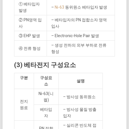
① 베타입자
–
Ni-63
동위원소 베타입자 발생
발생
② PN영역 입
– 베타입자의 PN 접합소자 영역
사
입사
③ EHP 발생
– Electronic-Hole Pair 발생
– 생성 전하의 외부 부하로 전류
④ 전류 형성
형성
(3) 베타전지 구성요소
구분
구성요
설명
소
Ni-63(니
– 방사성 동위원소
켈)
전지
원료
베타입
– 방사성 물질 방출
자
입자
– 실리콘 반도체 접
PN 접합