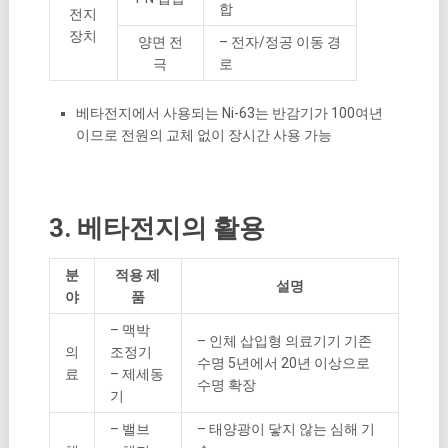
합
전지
장치
양면 전
– 전자/정공 이동 경
극
로
베타전지에서 사용되는 Ni-63는 반감기가 100여년
이므로 전원의 교체 없이 장시간 사용 가능
3. 베타전지의 활용
분
적용 제
설명
야
품
– 맥박
– 인체 삽입형 의료기기 기존
의
조정기
수명 5년에서 20년 이상으로
료
– 제세동
수명 확장
기
– 밸브
– 태양광이 닿지 않는 심해 기