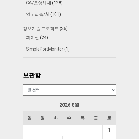
CA/운영체제
(128)
알고리즘/AI
(101)
정보기술 프로젝트
(25)
파이썬
(24)
SimplePortMonitor
(1)
보관함
보
관
함
2026 8월
일
월
화
수
목
금
토
1