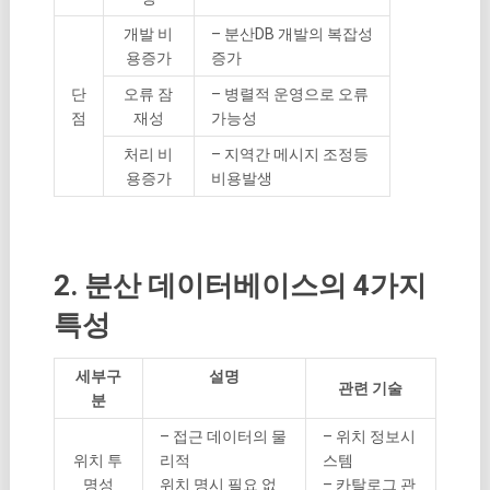
개발 비
– 분산DB 개발의 복잡성
용증가
증가
단
오류 잠
– 병렬적 운영으로 오류
점
재성
가능성
처리 비
– 지역간 메시지 조정등
용증가
비용발생
2. 분산 데이터베이스의 4가지
특성
세부구
설명
관련 기술
분
– 접근 데이터의 물
– 위치 정보시
위치 투
리적
스템
명성
위치 명시 필요 없
– 카탈로그 관