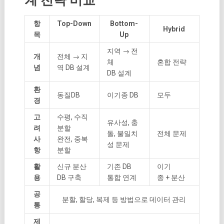
계 전략 비교
항
Top-Down
Bottom-
Hybrid
목
Up
지역 → 전
개
전체 → 지
체
혼합 전략
념
역 DB 설계
DB 설계
환
동질DB
이기종 DB
모두
경
고
수평, 수직
유사성, 충
려
분할
돌, 불일치
전체 문제
사
완전, 중복
성 문제
항
분할
활
신규 분산
기존 DB
이기
용
DB 구축
통합 연계
종 + 분산
공
분할, 할당, 복제 등 방법으로 데이터 관리
통
제