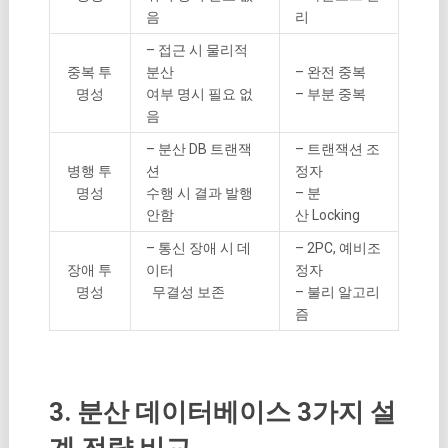
음
리
– 접근 시 물리적
중복 투
분산
– 완전 중복
명성
여부 명시 필요 없
– 부분 중복
음
– 분산 DB 트랜잭
– 트랜잭션 조
병행 투
션
정자
명성
수행 시 결과 발행
– 분
안함
산 Locking
– 통신 장애 시 데
– 2PC, 예비조
장애 투
이터
정자
명성
무결성 보존
– 불리 알고리
즘
3. 분산 데이터베이스 3가지 설