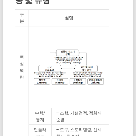
량 및 유형
구
설명
분
핵
심
역
량
수학/
– 조합, 가설검정, 점화식,
통계
순열
언플러
– 도구, 스토리텔링, 신체