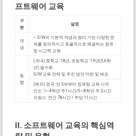
프트웨어 교육
구
설명
분
– S/W의 기본적 개념과 원리 기반 다양한 문
개
제를 창의적이고 효율적으로 해결하는 컴퓨
념
팅 사고력 교육
(국내) 중학교 ‘18년, 초등학교 ‘19년(5,6학
년) 필수화
S/W 교육 전략 및 추진 방안 마련 및 배포
동
향
(해외) 영국: 만 5세부터 컴퓨팅 교육 시작
인도: 1~4학년 주1시간/5~8학년 주 2시간
프랑스: 연간 78시간 / 주당 11시간
II. 소프트웨어 교육의 핵심역