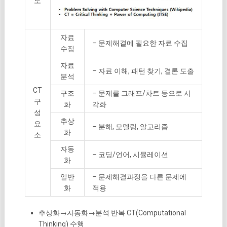
도
자료
– 문제해결에 필요한 자료 수집
수집
자료
– 자료 이해, 패턴 찾기, 결론 도출
분석
CT
구조
– 문제를 그래프/차트 등으로 시
구
화
각화
성
추상
요
– 분해, 모델링, 알고리즘
화
소
자동
– 코딩/언어, 시뮬레이션
화
일반
– 문제해결과정을 다른 문제에
화
적용
추상화→자동화→분석 반복 CT(Computational
Thinking) 수행