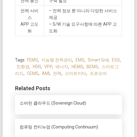
전력 통신
구축 필요
전력 서비
– 전력 정보 뿐 아니라 다양한 서비스
스
제공
APP 고도
– S/W 기술 요구사항에 따른 APP 고
화
도화
Tags:
FEMS
,
지능형 전력관리
,
EMS
,
Smart Grid
,
ESS
,
친환경
,
HDR
,
VPP
,
에너지
,
HEMS
,
BEMS
,
스마트그
리드
,
CEMS
,
AMI
,
전력
,
스마트미터
,
프로슈머
Related Posts
소버린 클라우드 (Sovereign Cloud)
컴퓨팅 컨티뉴엄 (Computing Continuum)