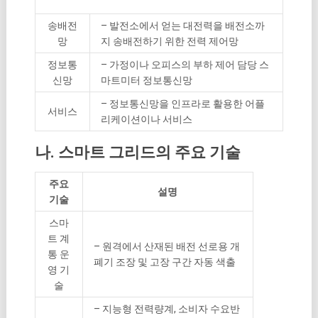
송배전
– 발전소에서 얻는 대전력을 배전소까
망
지 송배전하기 위한 전력 제어망
정보통
– 가정이나 오피스의 부하 제어 담당 스
신망
마트미터 정보통신망
– 정보통신망을 인프라로 활용한 어플
서비스
리케이션이나 서비스
나. 스마트 그리드의 주요 기술
주요
설명
기술
스마
트 계
– 원격에서 산재된 배전 선로용 개
통 운
폐기 조장 및 고장 구간 자동 색출
영 기
술
– 지능형 전력량계, 소비자 수요반