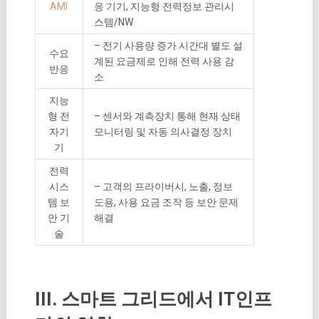
AMI
응 기기, 지능형 전력정보 관리시
스템/NW
– 전기 사용량 증가 시간대 별도 설
수요
계된 요금제로 인해 전력 사용 감
반응
소
지능
형 전
– 센서와 계측장치 통해 현재 상태
자기
모니터링 및 자동 의사결정 장치
기
전력
시스
– 고객의 프라이버시, 노출, 정보
템 보
도용, 사용 요금 조작 등 보안 문제
안 기
해결
술
III. 스마트 그리드에서 IT인프