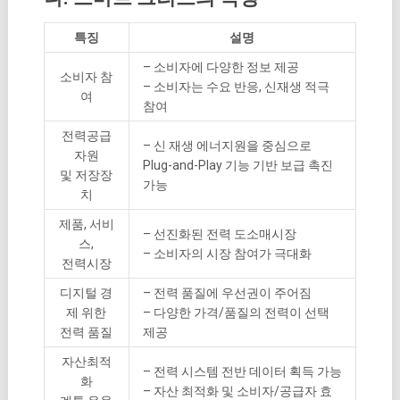
특징
설명
– 소비자에 다양한 정보 제공
소비자 참
– 소비자는 수요 반응, 신재생 적극
여
참여
전력공급
– 신 재생 에너지원을 중심으로
자원
Plug-and-Play 기능 기반 보급 촉진
및 저장장
가능
치
제품, 서비
– 선진화된 전력 도소매시장
스,
– 소비자의 시장 참여가 극대화
전력시장
디지털 경
– 전력 품질에 우선권이 주어짐
제 위한
– 다양한 가격/품질의 전력이 선택
전력 품질
제공
자산최적
– 전력 시스템 전반 데이터 획득 가능
화
– 자산 최적화 및 소비자/공급자 효