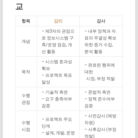
교
항목
감리
감사
– 제3자의 관점으
– 내부 정책과 자
로 정보시스템 구
료의 무결성 확보
개념
축/운영 점검, 개
위한 증거 수집,
선 활동
분석 활동
– 시스템 효과성
– 완료된 행위에
확보
목적
대한
– 프로젝트 목표
시정, 부정 적발
달성
– 기술적 측면
– 준법적 측면
수행
– 요구 충족여부
– 정책 준수여부
관점
검증
검증
– 사전감사 (예방
– 프로젝트 주요
수행
차원)
단계
시점
– 사후감사 (부정
– 설계, 개발, 운영
적발)