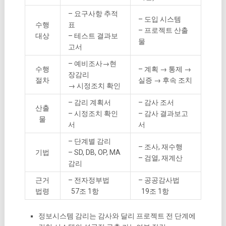
– 요구사항 추적
– 도입 시스템
수행
표
– 프로젝트 산출
대상
– 테스트 결과보
물
고서
– 예비조사→현
수행
– 계획 → 통제 →
장감리
절차
실증 → 후속 조치
→ 시정조치 확인
– 감리 계획서
– 감사 조서
산출
– 시정조치 확인
– 감사 결과보고
물
서
서
– 단계별 감리
– 조사, 재수행
기법
– SD, DB, OP, MA
– 검열, 재계산
감리
근거
– 전자정부법
– 공공감사법
법령
57조 1항
19조 1항
정보시스템 감리는 감사와 달리 프로젝트 전 단계에