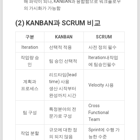
해 파악이 되나, KANBAN과 융합함으로 워크플로우
의 가시화가 가능함
(2) KANBAN과 SCRUM 비교
구분
KANBAN
SCRUM
Iteration
선택적 적용
사전 정의 필수
작업량 승
Iteration내작업
팀 승인 선택적
인
에 팀승인필수
리드타임(lead
계획과
time) 사용
Velocity 사용
프로세스
생산 시작부터
완성까지 시간
Cross
특정분야의 전
팀 구성
Functional
문가로 구성
Team
규모에 대한 정
Sprint에 수행 가
작업 분할
의 되지 않음
능한 수준