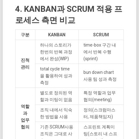
4. KANBAN과 SCRUM 적용 프
로세스 측면 비교
구분
KANBAN
SCRUM
하나의 스토리가
time-box 구간 내
한번의 반복 과정
에서 반복 수행
에서 완성(WIP)
(sprint)
진척
관리
total cycle time
bun down chart
을 활용하여 성과
사용 팀 성과 측정
측정
별도로 정의된 역
특정 역할과 업무
할과 미팅이 없음
협의(meeting)
역할
조직 내에서 익숙
정의(스크럼마스
과
한 방법을 사용
터, 제품책임자)
업무
협의
기존 SCRUM사용
스프린트 계획미
조직은 그대로 사
팅(스토리 내 스프