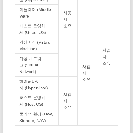
미들웨어 (Middle
사용
Ware)
자
게스트 운영체
소유
제 (Guest OS)
가상머신 (Virtual
Machine)
사업
자
가상 네트워
소유
크 (Virtual
사업
Network)
자
소유
하이퍼바이
저 (Hypervisor)
사업
호스트 운영체
자
제 (Host OS)
소유
물리적 환경 (H/W,
Storage, N/W)