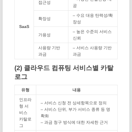
접근성
공
– 수요 대응 탄력성/확
확장성
장성
SaaS
– 높은 수준의 서비스
가용성
신뢰
사용량 기반
– 서비스 사용량 기반
과금
과금
(2) 클라우드 컴퓨팅 서비스별 카탈
로그
유형
내용
인프라
– 서비스 신청 전 상세항목으로 정의
형
서
– 서비스 단위, 부가 서비스 종류 등 명
비스
확화
카탈로
– 과금 청구 방식에 대한 자세한 근거
그