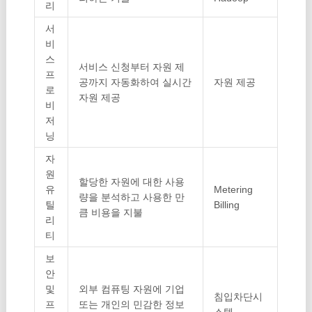
리
서
비
스
서비스 신청부터 자원 제
프
공까지 자동화하여 실시간
자원 제공
로
자원 제공
비
저
닝
자
원
할당한 자원에 대한 사용
유
Metering
량을 분석하고 사용한 만
틸
Billing
큼 비용을 지불
리
티
보
안
및
외부 컴퓨팅 자원에 기업
침입차단시
프
또는 개인의 민감한 정보
스템