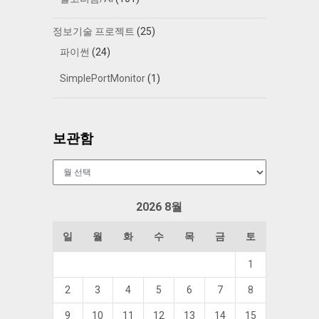
정보기술 프로젝트
(25)
파이썬
(24)
SimplePortMonitor
(1)
보관함
보
관
함
2026 8월
일
월
화
수
목
금
토
1
2
3
4
5
6
7
8
9
10
11
12
13
14
15