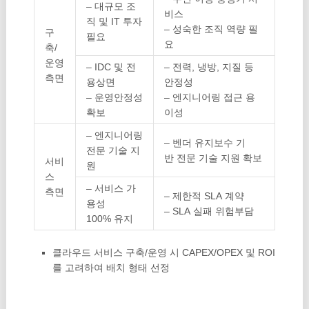
– 대규모 조
비스
직 및
IT 투자
– 성숙한 조직 역량 필
구
필요
요
축/
운영
– IDC 및 전
– 전력, 냉방, 지질 등
측면
용상면
안정성
– 운영안정성
– 엔지니어링 접근 용
확보
이성
– 엔지니어링
– 벤더 유지보수 기
전문 기술 지
반
전문 기술 지원 확보
서비
원
스
– 서비스 가
측면
– 제한적 SLA 계약
용성
– SLA 실패 위험부담
100% 유지
클라우드 서비스 구축/운영 시 CAPEX/OPEX 및 ROI
를 고려하여 배치 형태 선정