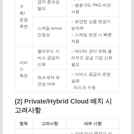
급자
종속성
– 범용 OS, PKG 버전
구
탈피
사용
축/
운영
– 유연한 상품 변경가
측면
스케일 in/out
능여부
민첩성
– 스케일 변경 시 빠른
적용
클라우드 서
– 데이터 관리 위해 클
비스
공급자
라우드 공급 기업 신뢰
서비
신뢰
필요
스
– 서비스 공급자 운영
측면
SLA 계약
유
실패
연성 여부
리스크 수용
(2) Private/Hybrid Cloud 배치 시
고려사항
항목
고려사항
세부 사항
– 수년 이상 중장기 서