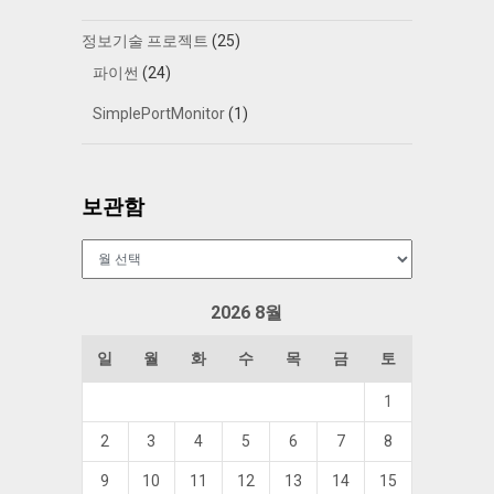
정보기술 프로젝트
(25)
파이썬
(24)
SimplePortMonitor
(1)
보관함
보
관
함
2026 8월
일
월
화
수
목
금
토
1
2
3
4
5
6
7
8
9
10
11
12
13
14
15