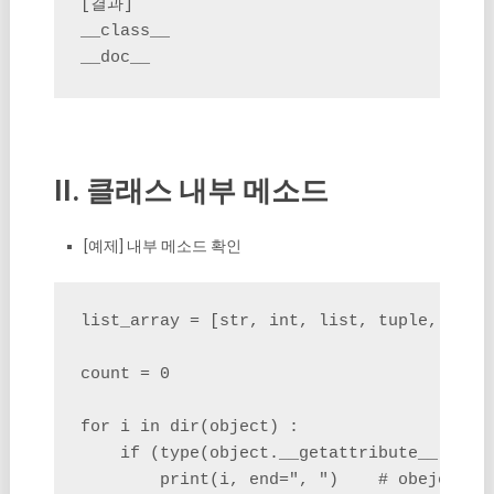
[결과]

__class__

__doc__
II. 클래스 내부 메소드
[예제] 내부 메소드 확인
list_array = [str, int, list, tuple, type(
count = 0

for i in dir(object) :

    if (type(object.__getattribute__(objec
        print(i, end=", ")    # obe