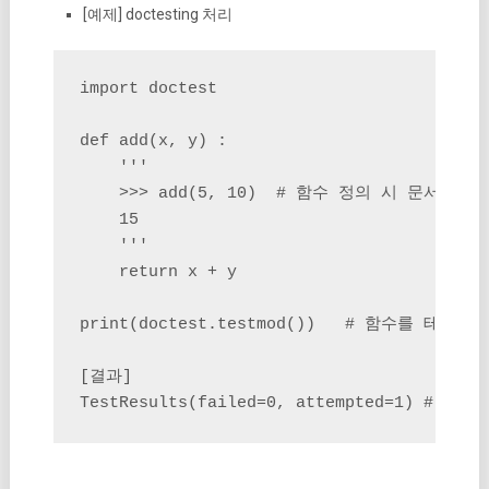
[예제] doctesting 처리
import doctest

def add(x, y) :

    '''

    >>> add(5, 10)  # 함수 정의 시 문서화
    15

    '''

    return x + y

print(doctest.testmod())   # 함수를 테스트
[결과]

TestResults(failed=0, attempted=1) 