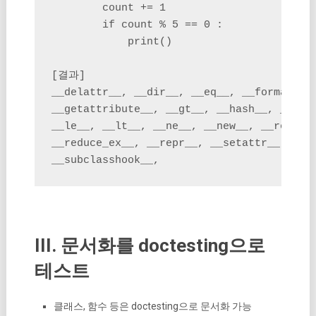
        count += 1

        if count % 5 == 0 :

            print()

[결과]

__delattr__, __dir__, __eq__, __format__, 
__getattribute__, __gt__, __hash__, __init
__le__, __lt__, __ne__, __new__, __reduce_
__reduce_ex__, __repr__, __setattr__, __si
__subclasshook__,
III. 문서화를 doctesting으로
테스트
클래스, 함수 등은 doctesting으로 문서화 가능