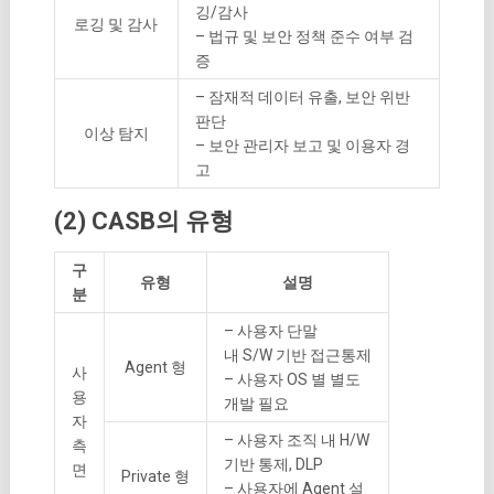
깅/감사
로깅 및 감사
– 법규 및 보안 정책 준수 여부 검
증
– 잠재적 데이터 유출, 보안 위반
판단
이상 탐지
– 보안 관리자 보고 및 이용자 경
고
(2) CASB의 유형
구
유형
설명
분
– 사용자 단말
내 S/W 기반 접근통제
Agent 형
사
– 사용자 OS 별 별도
용
개발 필요
자
– 사용자 조직 내 H/W
측
기반 통제, DLP
면
Private 형
– 사용자에 Agent 설