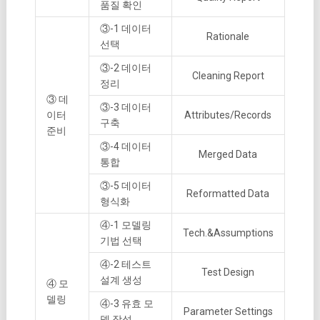
품질 확인
③-1 데이터
Rationale
선택
③-2 데이터
Cleaning Report
정리
③ 데
③-3 데이터
이터
Attributes/Records
구축
준비
③-4 데이터
Merged Data
통합
③-5 데이터
Reformatted Data
형식화
④-1 모델링
Tech.&Assumptions
기법 선택
④-2 테스트
Test Design
설계 생성
④ 모
델링
④-3 유효 모
Parameter Settings
델 작성