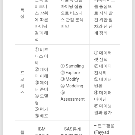
비즈니
마이닝 집중
를 중심으
특
스 상황
으로 비즈니
로 지식 발
징
에 따른
스 관점 분석
견 위한 절
마이닝
미약
차와 전 단
결과 해
계 정리
석
① 비즈
① 데이터
니스 이
셋 선택
해
① Sampling
② 데이터
② 데이
프
② Explore
전처리
터 이해
로
③ Modify
③ 데이터
③ 데이
세
④ Modeling
변환
터 준비
스
⑤
④ 데이터
④ 모델
Assessment
마이닝
링
⑤ 마이닝
⑤ 평가
결과 평가
⑥ 배포
– 연구활용
– IBM
– SAS통계
활
(Fayyad