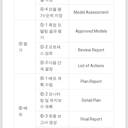
④-4 모델 평
Model Assessment
가/순위 지정
⑤-1 측정 모
델링 결과 평
Approved Models
가
⑤ 평
⑤-2 프로세
가
Review Report
스 검토
⑤-3 다음 단
List of Actions
계 결정
⑥-1 배포 계
Plan Report
획 수립
⑥-2 모니터
링 및 유지보
Detail Plan
수 계획
⑥ 배
포
⑥-3 최종 보
Final Report
고서 생성