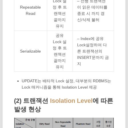
Lock 설
– 선행 트랜잭션
Repeatable
정 후 트
이 읽은 데이터를
Read
랜잭션
종료 시 까지 갱
끝까지
신/삭제 불허
유지
공유
– Index에 공유
Lock 설
Lock설정하여 다
정 후 트
Serializable
른 트랜잭션의
랜잭션
INSERT문까지 금
끝까지
지
유지
UPDATE는 배타적 Lock 설정, 대부분의 RDBMS는
Lock 매커니즘을 통해 Isolation Level 제공
(2) 트랜잭션
Isolation Level
에 따른
발생 현상