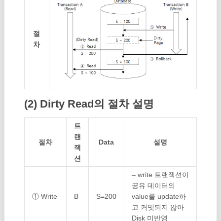
절
차
(2) Dirty Read의 절차 설명
트
랜
절차
Data
설명
잭
션
– write 트랜잭션이
공유 데이터의
① Write
B
S=200
value를 update하
고 커밋되지 않아
Disk 미반영