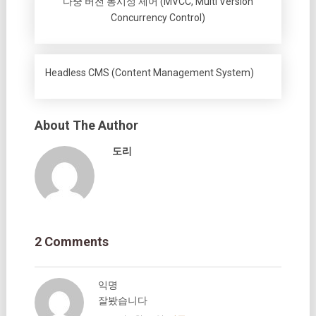
다중 버전 동시성 제어 (MVCC, Multi Version
Concurrency Control)
Headless CMS (Content Management System)
About The Author
도리
2 Comments
익명
잘봤습니다